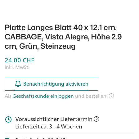
Platte Langes Blatt 40 x 12.1 cm,
CABBAGE, Vista Alegre, Höhe 2.9
cm, Grün, Steinzeug
24.00
CHF
inkl. MwSt.
Benachrichtigung aktivieren
Benachrichtigung aktivieren
Als
Geschäftskunde einloggen
und bestellen.
Voraussichtlicher Liefertermin
Lieferzeit ca. 3 - 4 Wochen