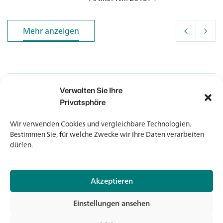
Mehr anzeigen
Mehr anzeigen
Verwalten Sie Ihre
Kontakt
Kontakt
Privatsphäre
Wir verwenden Cookies und vergleichbare Technologien.
Newsletter
Newsletter
Bestimmen Sie, für welche Zwecke wir Ihre Daten verarbeiten
dürfen.
Akzeptieren
© 2026 Banholzer AG
Einstellungen ansehen
Impressum
Datenschutz