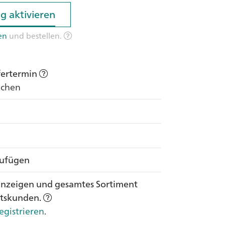
g aktivieren
g aktivieren
en
und bestellen.
efertermin
Wochen
zufügen
anzeigen und gesamtes Sortiment
ftskunden.
egistrieren
.