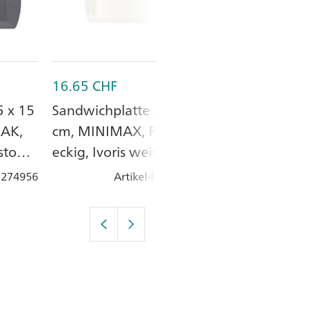
16.65
CHF
23.05
CHF
5 x 15
Sandwichplatte 24 x 15
Platte oval 33
RAK,
cm, MINIMAX, RAK,
FEDRA, RAK, 
 stone
eckig, Ivoris weiss,
cm, Porzellan
Porzellan
: 274956
Artikel-Nr.
: 271655
Artik