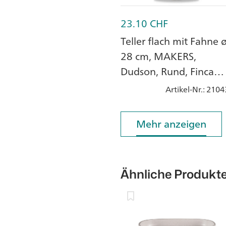
23.10
CHF
Teller flach mit Fahne 
28 cm, MAKERS,
Dudson, Rund, Finca
Sandstone, Steingut
Artikel-Nr.
: 2104
Mehr anzeigen
Mehr anzeigen
Ähnliche Produkt