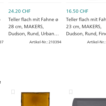
24.20
CHF
16.50
CHF
ø
Teller flach mit Fahne ø
Teller flach mit Fa
28 cm, MAKERS,
23 cm, MAKERS,
Dudson, Rund, Urban
Dudson, Rund, Fin
Lamp Black, Steingut
Sandstone, Steing
37
Artikel-Nr.
: 210394
Artikel-Nr.
e