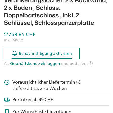
Verankerungslöcher: 2 x Rückwand,
2 x Boden , Schloss:
Doppelbartschloss , inkl. 2
Schlüssel, Schlosspanzerplatte
5'769.85
CHF
inkl. MwSt.
Benachrichtigung aktivieren
Benachrichtigung aktivieren
Als
Geschäftskunde einloggen
und bestellen.
Voraussichtlicher Liefertermin
Lieferzeit ca. 2 - 3 Wochen
Portofrei ab
99 CHF
Zur Wunschliste hinzufügen