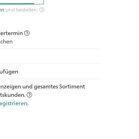
en
und bestellen.
efertermin
Wochen
zufügen
anzeigen und gesamtes Sortiment
ftskunden.
egistrieren
.