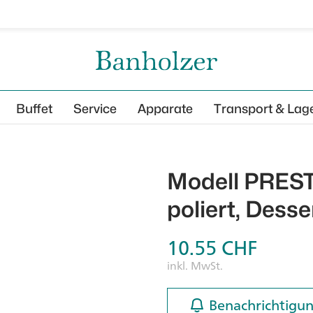
Buffet
Service
Apparate
Transport & Lag
Modell PREST
poliert, Dess
10.55
CHF
inkl. MwSt.
Benachrichtigun
Benachrichtigun