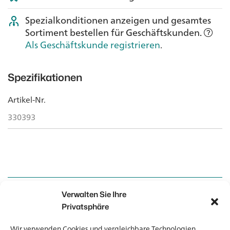
Spezialkonditionen anzeigen und gesamtes
Sortiment bestellen für Geschäftskunden.
Als Geschäftskunde registrieren
.
Spezifikationen
Artikel-Nr.
330393
Verwalten Sie Ihre
Kontakt
Kontakt
Privatsphäre
Wir verwenden Cookies und vergleichbare Technologien.