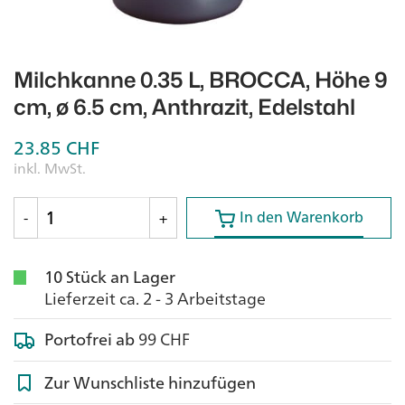
Milchkanne 0.35 L, BROCCA, Höhe 9
cm, ø 6.5 cm, Anthrazit, Edelstahl
23.85
CHF
inkl. MwSt.
In den Warenkorb
In den Warenkorb
-
+
10 Stück an Lager
Lieferzeit ca. 2 - 3 Arbeitstage
Portofrei ab
99 CHF
Zur Wunschliste hinzufügen