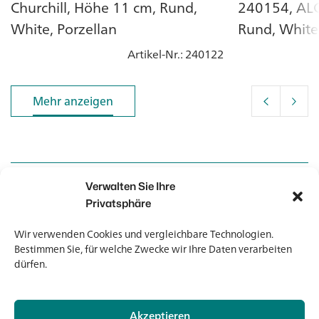
Churchill, Höhe 11 cm, Rund,
240154, ALC
White, Porzellan
Rund, White,
Artikel-Nr.
: 240122
Mehr anzeigen
Mehr anzeigen
Verwalten Sie Ihre
Kontakt
Kontakt
Privatsphäre
Wir verwenden Cookies und vergleichbare Technologien.
Newsletter
Newsletter
Bestimmen Sie, für welche Zwecke wir Ihre Daten verarbeiten
dürfen.
Akzeptieren