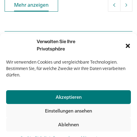
Mehr anzeigen
Mehr anzeigen
Verwalten Sie Ihre
Kontakt
Kontakt
Privatsphäre
Wir verwenden Cookies und vergleichbare Technologien.
Newsletter
Newsletter
Bestimmen Sie, für welche Zwecke wir Ihre Daten verarbeiten
dürfen.
Akzeptieren
© 2026 Banholzer AG
Einstellungen ansehen
Impressum
Datenschutz
Ablehnen
AGB
Jet