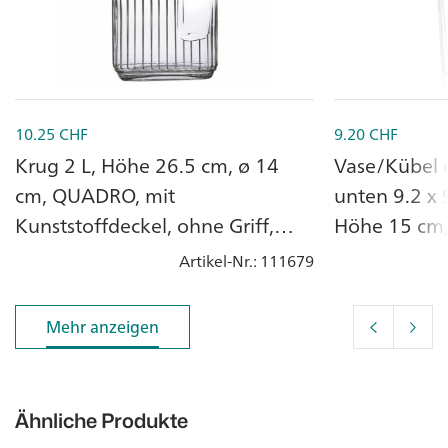
10.25
CHF
9.20
CHF
Krug 2 L, Höhe 26.5 cm, ø 14
Vase/Kübel 
cm, QUADRO, mit
unten 9.2 x 9.2 c
Kunststoffdeckel, ohne Griff,
Höhe 15 cm,
Glas
Artikel-Nr.
: 111679
Mehr anzeigen
Mehr anzeigen
Ähnliche Produkte