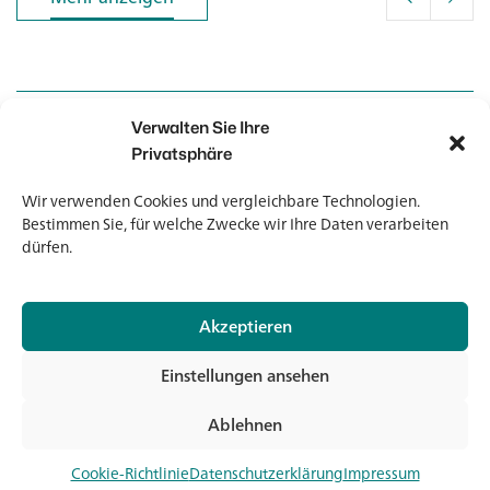
Verwalten Sie Ihre
Kontakt
Kontakt
Privatsphäre
Wir verwenden Cookies und vergleichbare Technologien.
Newsletter
Newsletter
Bestimmen Sie, für welche Zwecke wir Ihre Daten verarbeiten
dürfen.
Akzeptieren
© 2026 Banholzer AG
Einstellungen ansehen
Impressum
Datenschutz
Ablehnen
AGB
Jet
Medien & Downloads
Cookie-Richtlinie
Datenschutzerklärung
Impressum