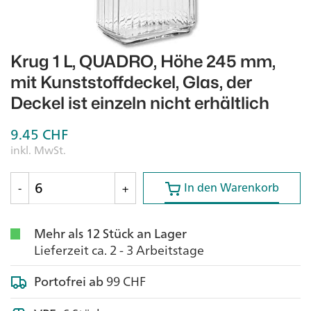
Krug 1 L, QUADRO, Höhe 245 mm,
mit Kunststoffdeckel, Glas, der
Deckel ist einzeln nicht erhältlich
9.45
CHF
inkl. MwSt.
In den Warenkorb
In den Warenkorb
-
+
Mehr als 12 Stück an Lager
Lieferzeit ca. 2 - 3 Arbeitstage
Portofrei ab
99 CHF