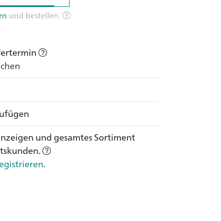
en
und bestellen.
efertermin
Wochen
zufügen
anzeigen und gesamtes Sortiment
ftskunden.
egistrieren
.