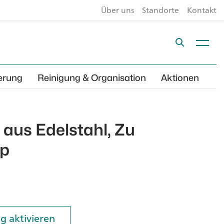
Über uns
Standorte
Kontakt
erung
Reinigung & Organisation
Aktionen
 aus Edelstahl, Zu
p
g aktivieren
g aktivieren