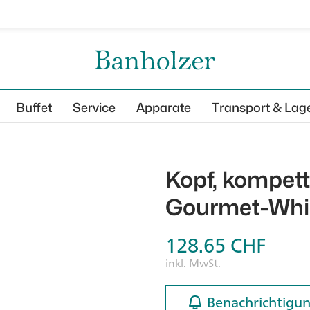
Buffet
Service
Apparate
Transport & Lag
Kopf, kompett
Gourmet-Whi
128.65
CHF
inkl. MwSt.
Benachrichtigun
Benachrichtigun