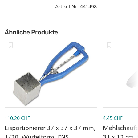
Artikel-Nr.
: 441498
Ähnliche Produkte
110.20
CHF
4.45
CHF
Eisportionierer 37 x 37 x 37 mm,
Mehlschaufel
1/20, Würfelform, CNS
31 x 12 cm, 