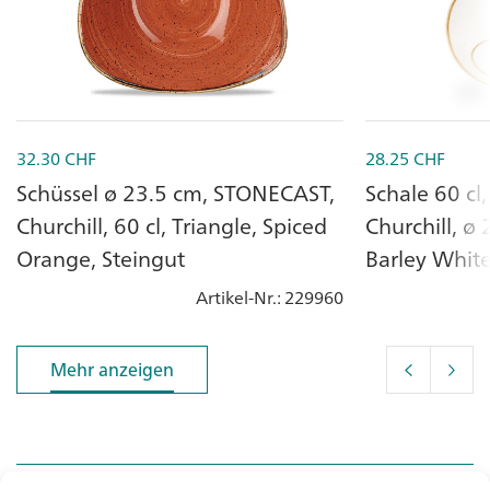
32.30
CHF
28.25
CHF
Schüssel ø 23.5 cm, STONECAST,
Schale 60 cl
Churchill, 60 cl, Triangle, Spiced
Churchill, ø
Orange, Steingut
Barley Whit
Artikel-Nr.
: 229960
Mehr anzeigen
Mehr anzeigen