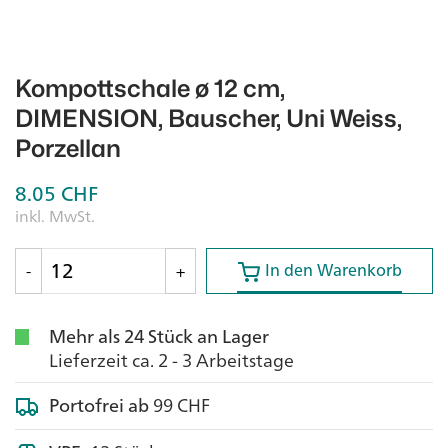
Kompottschale ø 12 cm,
DIMENSION, Bauscher, Uni Weiss,
Porzellan
8.05
CHF
inkl. MwSt.
In den Warenkorb
In den Warenkorb
-
+
Mehr als 24 Stück an Lager
Lieferzeit ca. 2 - 3 Arbeitstage
Portofrei ab
99 CHF