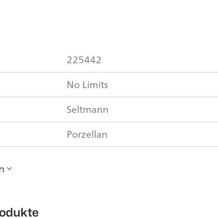
225442
No Limits
Seltmann
Porzellan
n
rodukte