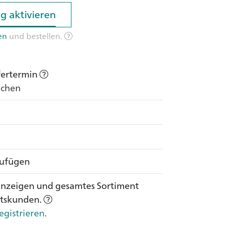
g aktivieren
g aktivieren
en
und bestellen.
efertermin
Wochen
zufügen
anzeigen und gesamtes Sortiment
ftskunden.
egistrieren
.