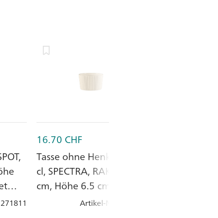
16.70
CHF
4.50
CHF
SPOT,
Tasse ohne Henkel 30.6
Untertasse ø 
öhe
cl, SPECTRA, RAK, ø 9.5
BANQUET, RAK,
et
cm, Höhe 6.5 cm,
weiss, Porzell
Porzellan
: 271811
Artikel-Nr.
: 276244
Artik