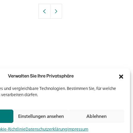
Verwalten Sie Ihre Privatsphäre
 und vergleichbare Technologien. Bestimmen Sie, für welche
 verarbeiten dürfen.
Newsletter
Newsletter
Einstellungen ansehen
Ablehnen
Jetz
kie-Richtlinie
Datenschutzerklärung
Impressum
Medien & Downloads