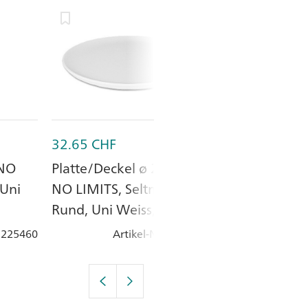
32.65
CHF
27.40
CHF
 NO
Platte/Deckel ø 25 cm,
Schale ø 20 c
 Uni
NO LIMITS, Seltmann,
LIMITS, Seltm
Rund, Uni Weiss,
8 cm, Rund, U
Porzellan
Porzellan
: 225460
Artikel-Nr.
: 225472
Artik