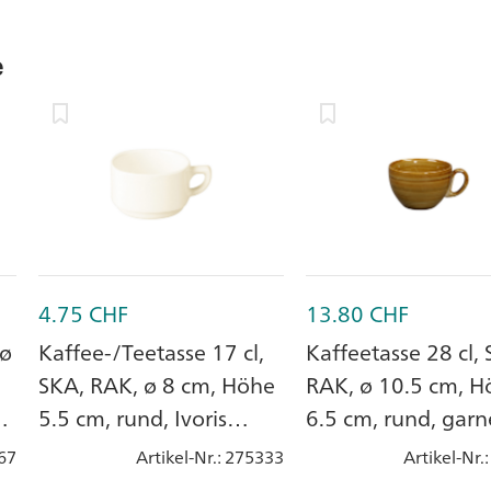
e
4.75
CHF
13.80
CHF
 ø
Kaffee-/Teetasse 17 cl,
Kaffeetasse 28 cl, 
SKA, RAK, ø 8 cm, Höhe
RAK, ø 10.5 cm, H
y
5.5 cm, rund, Ivoris
6.5 cm, rund, garn
white, Porzellan
beige, Porzellan
67
Artikel-Nr.
: 275333
Artikel-Nr.