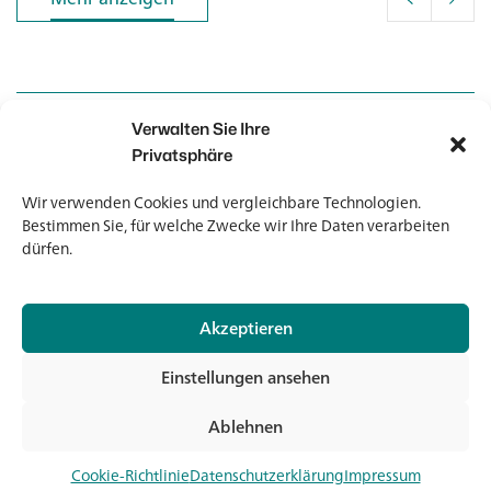
Verwalten Sie Ihre
Kontakt
Kontakt
Privatsphäre
Wir verwenden Cookies und vergleichbare Technologien.
Newsletter
Newsletter
Bestimmen Sie, für welche Zwecke wir Ihre Daten verarbeiten
dürfen.
Akzeptieren
© 2026 Banholzer AG
Einstellungen ansehen
Impressum
Datenschutz
Ablehnen
AGB
Jet
Medien & Downloads
Cookie-Richtlinie
Datenschutzerklärung
Impressum