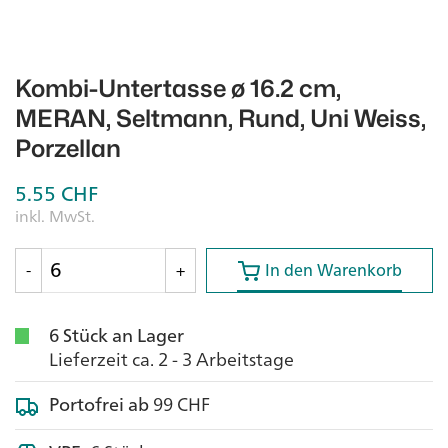
Kombi-Untertasse ø 16.2 cm,
MERAN, Seltmann, Rund, Uni Weiss,
Porzellan
5.55
CHF
inkl. MwSt.
In den Warenkorb
In den Warenkorb
-
+
6 Stück an Lager
Lieferzeit ca. 2 - 3 Arbeitstage
Portofrei ab
99 CHF