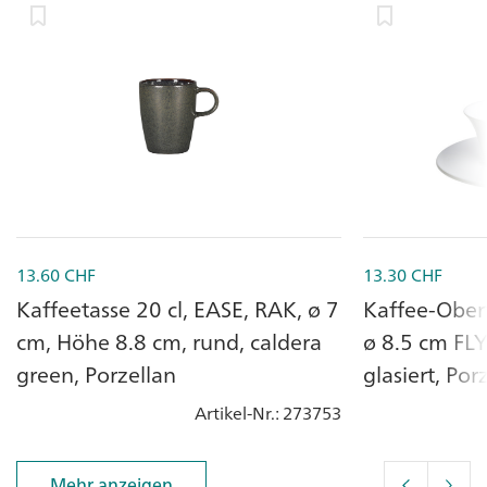
13.60
CHF
13.30
CHF
Kaffeetasse 20 cl, EASE, RAK, ø 7
Kaffee-Obert
cm, Höhe 8.8 cm, rund, caldera
ø 8.5 cm FLY
green, Porzellan
glasiert, Por
Artikel-Nr.
: 273753
Mehr anzeigen
Mehr anzeigen