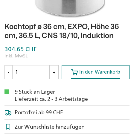
Kochtopf ø 36 cm, EXPO, Höhe 36
cm, 36.5 L, CNS 18/10, Induktion
304.65
CHF
inkl. MwSt.
In den Warenkorb
In den Warenkorb
-
+
9 Stück an Lager
Lieferzeit ca. 2 - 3 Arbeitstage
Portofrei ab
99 CHF
Zur Wunschliste hinzufügen