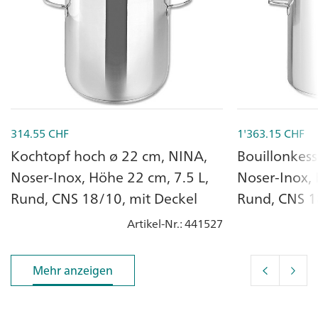
314.55
CHF
1'363.15
CHF
Kochtopf hoch ø 22 cm, NINA,
Bouillonkess
Noser-Inox, Höhe 22 cm, 7.5 L,
Noser-Inox, 
Rund, CNS 18/10, mit Deckel
Rund, CNS 
Artikel-Nr.
: 441527
Mehr anzeigen
Mehr anzeigen