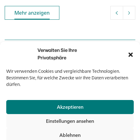
Mehr anzeigen
Mehr anzeigen
Verwalten Sie Ihre
Kontakt
Kontakt
Privatsphäre
Wir verwenden Cookies und vergleichbare Technologien.
Newsletter
Newsletter
Bestimmen Sie, für welche Zwecke wir Ihre Daten verarbeiten
dürfen.
Akzeptieren
© 2026 Banholzer AG
Einstellungen ansehen
Impressum
Datenschutz
Ablehnen