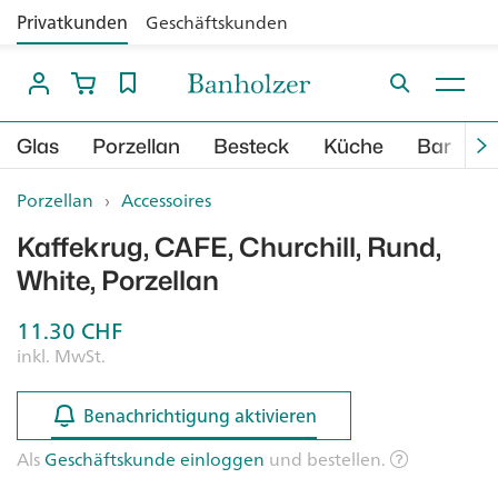
Privatkunden
Geschäftskunden
Glas
Porzellan
Besteck
Küche
Bar
B
Porzellan
›
Accessoires
Kaffekrug, CAFE, Churchill, Rund,
White, Porzellan
11.30
CHF
inkl. MwSt.
Benachrichtigung aktivieren
Benachrichtigung aktivieren
Als
Geschäftskunde einloggen
und bestellen.