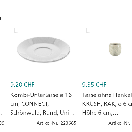
e
9.20
CHF
9.35
CHF
Kombi-Untertasse ø 16
Tasse ohne Henkel 
cm, CONNECT,
KRUSH, RAK, ø 6 c
Schönwald, Rund, Uni
Höhe 6 cm,
Weiss, Porzellan
Seladongrün, Porz
09
Artikel-Nr.
: 223685
Artikel-Nr.