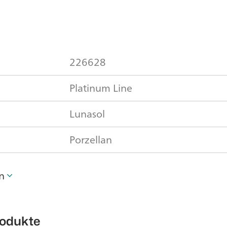
226628
Platinum Line
Lunasol
Porzellan
n
rodukte