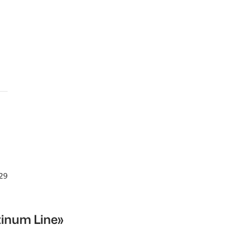
29
tinum Line»