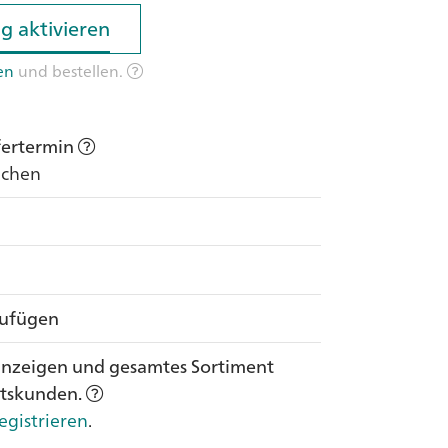
g aktivieren
g aktivieren
en
und bestellen.
efertermin
Wochen
zufügen
anzeigen und gesamtes Sortiment
ftskunden.
egistrieren
.