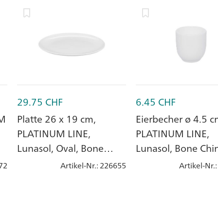
29.75
CHF
6.45
CHF
UM
Platte 26 x 19 cm,
Eierbecher ø 4.5 c
PLATINUM LINE,
PLATINUM LINE,
Lunasol, Oval, Bone
Lunasol, Bone Chi
China, Porzellan
Porzellan
72
Artikel-Nr.
: 226655
Artikel-Nr.