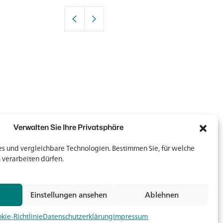
Verwalten Sie Ihre Privatsphäre
 und vergleichbare Technologien. Bestimmen Sie, für welche
 verarbeiten dürfen.
Newsletter
Newsletter
Einstellungen ansehen
Ablehnen
Jetz
kie-Richtlinie
Datenschutzerklärung
Impressum
Medien & Downloads