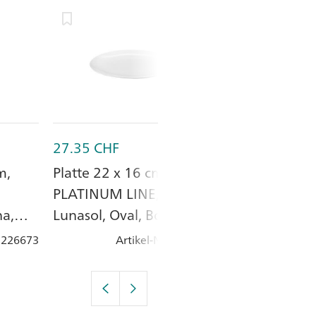
27.35
CHF
21.40
CHF
m,
Platte 22 x 16 cm,
Teller ø 25 cm
PLATINUM LINE,
PLATINUM LI
na,
Lunasol, Oval, Bone
Lunasol, Bone
China, Porzellan
Porzellan
: 226673
Artikel-Nr.
: 226654
Artik