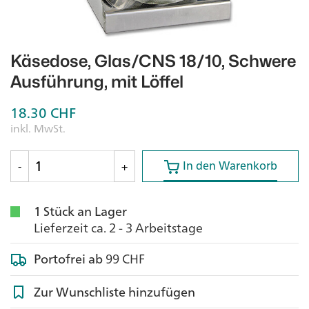
Käsedose, Glas/CNS 18/10, Schwere
Ausführung, mit Löffel
18.30
CHF
inkl. MwSt.
In den Warenkorb
In den Warenkorb
-
+
1 Stück an Lager
Lieferzeit ca. 2 - 3 Arbeitstage
Portofrei ab
99 CHF
Zur Wunschliste hinzufügen