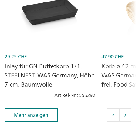
29.25
CHF
47.90
CHF
Inlay für GN Buffetkorb 1/1,
Korb ø 42 c
STEELNEST, WAS Germany, Höhe
WAS Germany
7 cm, Baumwolle
frei, Food Sa
Artikel-Nr.
: 555292
Mehr anzeigen
Mehr anzeigen