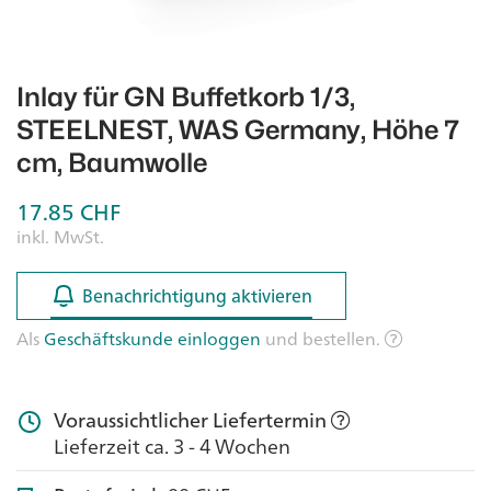
Inlay für GN Buffetkorb 1/3,
STEELNEST, WAS Germany, Höhe 7
cm, Baumwolle
17.85
CHF
inkl. MwSt.
Benachrichtigung aktivieren
Benachrichtigung aktivieren
Als
Geschäftskunde einloggen
und bestellen.
Voraussichtlicher Liefertermin
Lieferzeit ca. 3 - 4 Wochen