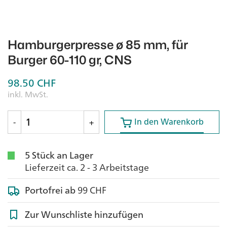
Hamburgerpresse ø 85 mm, für
Burger 60-110 gr, CNS
98.50
CHF
inkl. MwSt.
In den Warenkorb
In den Warenkorb
-
+
5 Stück an Lager
Lieferzeit ca. 2 - 3 Arbeitstage
Portofrei ab
99 CHF
Zur Wunschliste hinzufügen