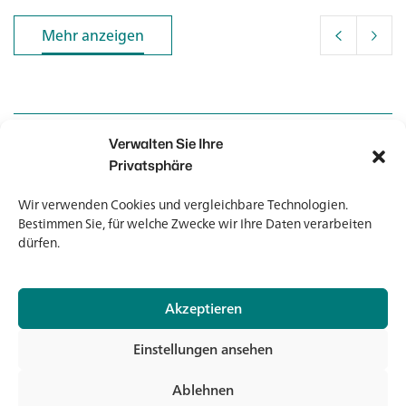
Mehr anzeigen
Mehr anzeigen
Verwalten Sie Ihre
Kontakt
Kontakt
Privatsphäre
Wir verwenden Cookies und vergleichbare Technologien.
Newsletter
Newsletter
Bestimmen Sie, für welche Zwecke wir Ihre Daten verarbeiten
dürfen.
Akzeptieren
© 2026 Banholzer AG
Einstellungen ansehen
Impressum
Datenschutz
Ablehnen