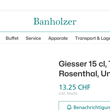
Buffet
Service
Apparate
Transport & Lag
Giesser 15 c
Rosenthal, Un
13.25
CHF
inkl. MwSt.
Benachrichtigun
Benachrichtigun