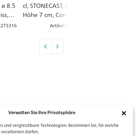
 ø 8.5
cl, STONECAST, Churchill,
COMPACT, Chur
iss,
Höhe 7 cm, Cornflower
Höhe 5.2 cm, 
Blue, Steingut
: 273316
Artikel-Nr.
: 227989
Artik
Verwalten Sie Ihre Privatsphäre
 und vergleichbare Technologien. Bestimmen Sie, für welche
 verarbeiten dürfen.