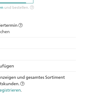
en
und bestellen.
efertermin
Wochen
zufügen
anzeigen und gesamtes Sortiment
ftskunden.
egistrieren
.