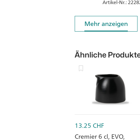
Artikel-Nr.
: 2228
Mehr anzeigen
Mehr anzeigen
Ähnliche Produkt
13.25
CHF
Cremier 6 cl, EVO,