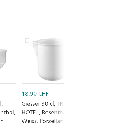
18.90
CHF
17.60
CHF
l,
Giesser 30 cl, TREND
Schüssel ø 15
nthal,
HOTEL, Rosenthal, Uni
TREND, Rosent
an
Weiss, Porzellan
Weiss, Porzell