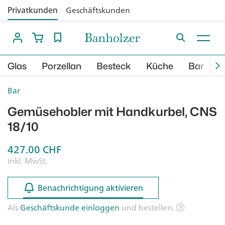
Privatkunden
Geschäftskunden
Glas
Porzellan
Besteck
Küche
Bar
B
Bar
Gemüsehobler mit Handkurbel, CNS
18/10
427.00
CHF
inkl. MwSt.
Benachrichtigung aktivieren
Benachrichtigung aktivieren
Als
Geschäftskunde einloggen
und bestellen.