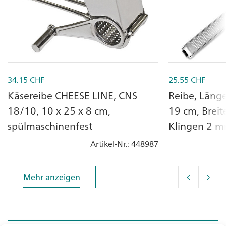
34.15
CHF
25.55
CHF
Käsereibe CHEESE LINE, CNS
Reibe, Läng
18/10, 10 x 25 x 8 cm,
19 cm, Breit
spülmaschinenfest
Klingen 2 
Artikel-Nr.
: 448987
Mehr anzeigen
Mehr anzeigen