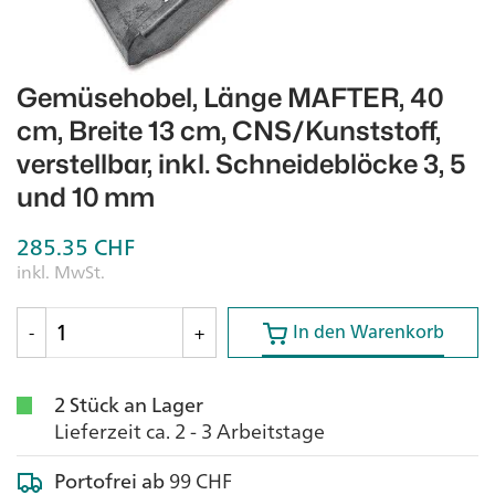
Gemüsehobel, Länge MAFTER, 40
cm, Breite 13 cm, CNS/Kunststoff,
verstellbar, inkl. Schneideblöcke 3, 5
und 10 mm
285.35
CHF
inkl. MwSt.
In den Warenkorb
In den Warenkorb
-
+
2 Stück an Lager
Lieferzeit ca. 2 - 3 Arbeitstage
Portofrei ab
99 CHF