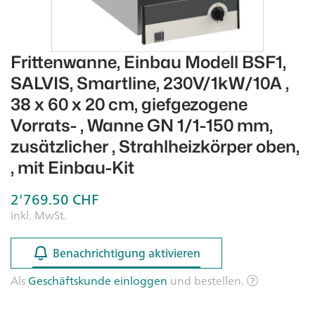
Frittenwanne, Einbau Modell BSF1,
SALVIS, Smartline, 230V/1kW/10A ,
38 x 60 x 20 cm, giefgezogene
Vorrats- , Wanne GN 1/1-150 mm,
zusätzlicher , Strahlheizkörper oben,
, mit Einbau-Kit
2'769.50
CHF
inkl. MwSt.
Benachrichtigung aktivieren
Benachrichtigung aktivieren
Als
Geschäftskunde einloggen
und bestellen.