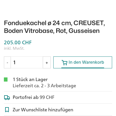
Fonduekachel ø 24 cm, CREUSET,
Boden Vitrobase, Rot, Gusseisen
205.00
CHF
inkl. MwSt.
In den Warenkorb
In den Warenkorb
-
+
1 Stück an Lager
Lieferzeit ca. 2 - 3 Arbeitstage
Portofrei ab
99 CHF
Zur Wunschliste hinzufügen