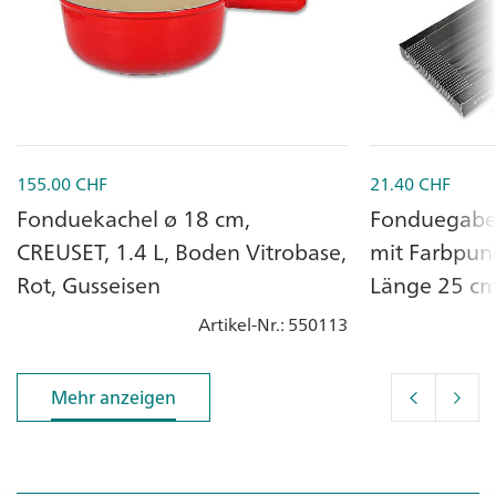
155.00
CHF
21.40
CHF
Fonduekachel ø 18 cm,
Fonduegabel
CREUSET, 1.4 L, Boden Vitrobase,
mit Farbpunk
Rot, Gusseisen
Länge 25 c
Artikel-Nr.
: 550113
Mehr anzeigen
Mehr anzeigen