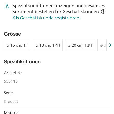
Spezialkonditionen anzeigen und gesamtes
Sortiment bestellen für Geschäftskunden.
Als Geschäftskunde registrieren
.
Grösse
⌀ 16 cm, 1 l
⌀ 18 cm, 1.4 l
⌀ 20 cm, 1.9 l
⌀ 22 cm
Spezifikationen
Artikel-Nr.
550116
Serie
Creuset
Material