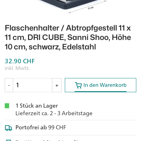
Flaschenhalter / Abtropfgestell 11 x
11 cm, DRI CUBE, Sanni Shoo, Höhe
10 cm, schwarz, Edelstahl
32.90
CHF
inkl. MwSt.
In den Warenkorb
In den Warenkorb
-
+
1 Stück an Lager
Lieferzeit ca. 2 - 3 Arbeitstage
Portofrei ab
99 CHF