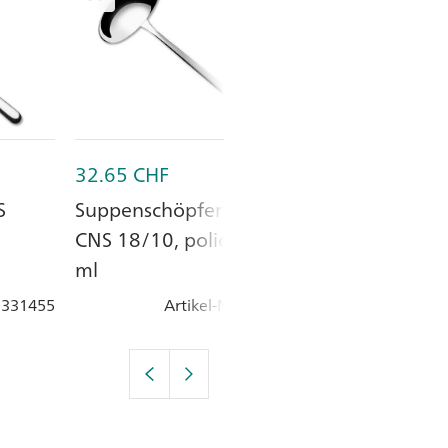
32.65
CHF
5.45
CHF
S
Suppenschöpfer FARO,
Kuchengabel 
CNS 18/10, poliert, 60
18/10, poliert
ml
: 331455
Artikel-Nr.
: 331470
Artik