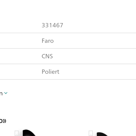
331467
Faro
CNS
Poliert
n
o»