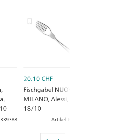
20.10
CHF
13.15
CHF
,
Fischgabel NUOVO
Fischgabel 13
a,
MILANO, Alessi, CNS
Kunststoffgriff
/10
18/10
Metall
: 339788
Artikel-Nr.
: 330372
Artik