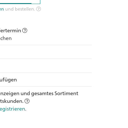
en
und bestellen.
efertermin
Wochen
zufügen
anzeigen und gesamtes Sortiment
ftskunden.
egistrieren
.