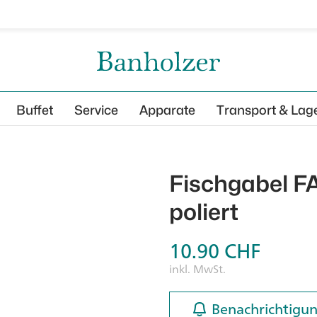
Buffet
Service
Apparate
Transport & Lag
Fischgabel F
poliert
10.90
CHF
inkl. MwSt.
Benachrichtigun
Benachrichtigun