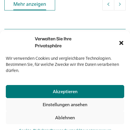
Mehr anzeigen
Mehr anzeigen
Verwalten Sie Ihre
Kontakt
Kontakt
Privatsphäre
Wir verwenden Cookies und vergleichbare Technologien.
Newsletter
Newsletter
Bestimmen Sie, für welche Zwecke wir Ihre Daten verarbeiten
dürfen.
Akzeptieren
© 2026 Banholzer AG
Einstellungen ansehen
Impressum
Datenschutz
Ablehnen
AGB
Jet