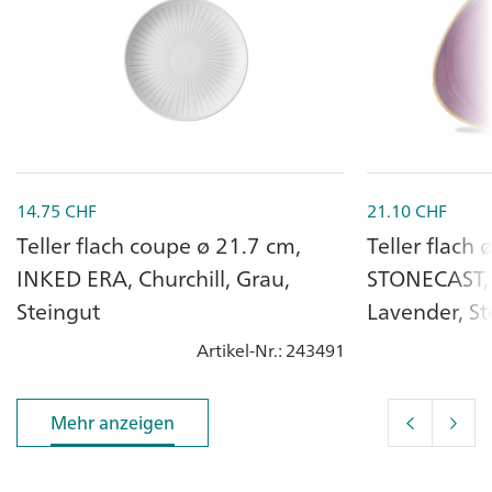
14.75
CHF
21.10
CHF
Teller flach coupe ø 21.7 cm,
Teller flach 
INKED ERA, Churchill, Grau,
STONECAST, C
Steingut
Lavender, St
Artikel-Nr.
: 243491
Mehr anzeigen
Mehr anzeigen