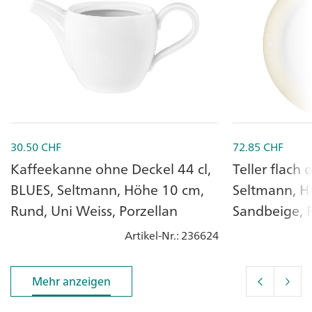
30.50
CHF
72.85
CHF
Kaffeekanne ohne Deckel 44 cl,
Teller flach
BLUES, Seltmann, Höhe 10 cm,
Seltmann, H
Rund, Uni Weiss, Porzellan
Sandbeige, P
Artikel-Nr.
: 236624
Mehr anzeigen
Mehr anzeigen