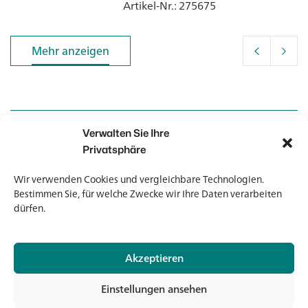
Artikel-Nr.
: 275675
Mehr anzeigen
Mehr anzeigen
Verwalten Sie Ihre
Kontakt
Kontakt
Privatsphäre
Wir verwenden Cookies und vergleichbare Technologien.
Newsletter
Newsletter
Bestimmen Sie, für welche Zwecke wir Ihre Daten verarbeiten
dürfen.
Akzeptieren
© 2026 Banholzer AG
Einstellungen ansehen
Impressum