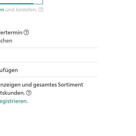
en
und bestellen.
efertermin
Wochen
zufügen
anzeigen und gesamtes Sortiment
ftskunden.
egistrieren
.