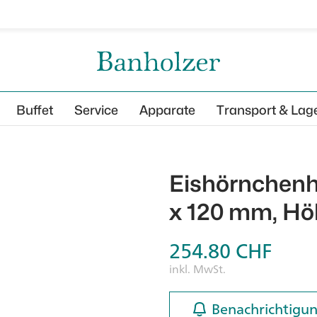
Buffet
Service
Apparate
Transport & Lag
Eishörnchenha
x 120 mm, H
254.80
CHF
inkl. MwSt.
Benachrichtigun
Benachrichtigun