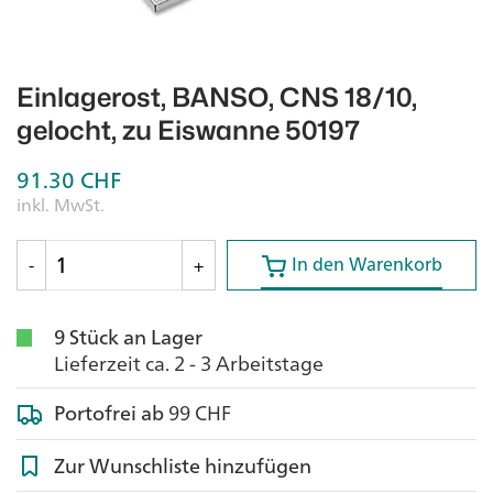
Einlagerost, BANSO, CNS 18/10,
gelocht, zu Eiswanne 50197
91.30
CHF
inkl. MwSt.
In den Warenkorb
In den Warenkorb
-
+
9 Stück an Lager
Lieferzeit ca. 2 - 3 Arbeitstage
Portofrei ab
99 CHF
Zur Wunschliste hinzufügen