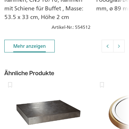
mit Schiene für Buffet , Masse:
mm, ø 89 mm
53.5 x 33 cm, Höhe 2 cm
Artikel-Nr.
: 554512
Mehr anzeigen
Mehr anzeigen
Ähnliche Produkte