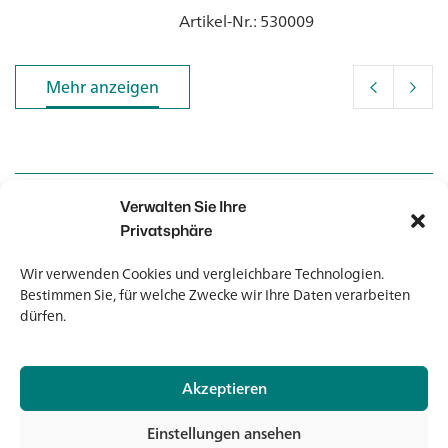
Artikel-Nr.
: 530009
Mehr anzeigen
Mehr anzeigen
Verwalten Sie Ihre
Kontakt
Kontakt
Privatsphäre
Wir verwenden Cookies und vergleichbare Technologien.
Newsletter
Newsletter
Bestimmen Sie, für welche Zwecke wir Ihre Daten verarbeiten
dürfen.
Akzeptieren
© 2026 Banholzer AG
Einstellungen ansehen