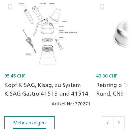
95.45
CHF
43.00
CHF
Kopf KISAG, Kisag, zu System
Reisring ø 1
KISAG Gastro 41513 und 41514
Rund, CNS 1
Artikel-Nr.
: 770271
Mehr anzeigen
Mehr anzeigen