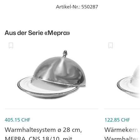
Artikel-Nr.
: 550287
Aus der Serie
«Mepra»
405.15
CHF
122.85
CHF
Warmhaltesystem ø 28 cm,
Wärmekern,
MEPRA, CNS 18/10, mit
Warmhaltes