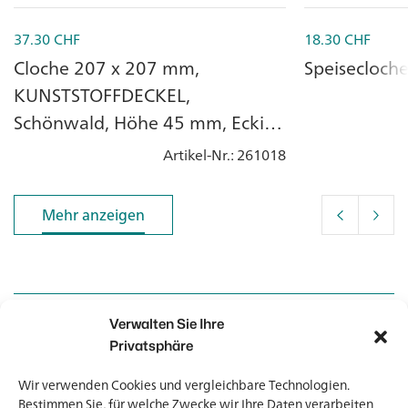
37.30
CHF
18.30
CHF
Cloche 207 x 207 mm,
Speisecloche
KUNSTSTOFFDECKEL,
Schönwald, Höhe 45 mm, Eckig,
Uni Weiss
Artikel-Nr.
: 261018
Mehr anzeigen
Mehr anzeigen
Verwalten Sie Ihre
Kontakt
Kontakt
Privatsphäre
Wir verwenden Cookies und vergleichbare Technologien.
Newsletter
Newsletter
Bestimmen Sie, für welche Zwecke wir Ihre Daten verarbeiten