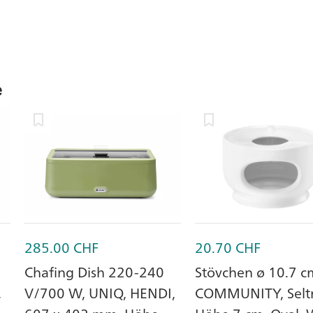
e
285.00
CHF
20.70
CHF
Chafing Dish 220-240
Stövchen ø 10.7 c
,
V/700 W, UNIQ, HENDI,
COMMUNITY, Selt