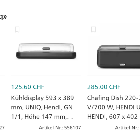
q»
125.60
CHF
285.00
CHF
Kühldisplay 593 x 389
Chafing Dish 220
mm, UNIQ, Hendi, GN
V/700 W, HENDI U
1/1, Höhe 147 mm,
HENDI, 607 x 402
Schwarz
Höhe 245 mm, Sc
27
Artikel-Nr.
: 556107
Artikel-Nr.