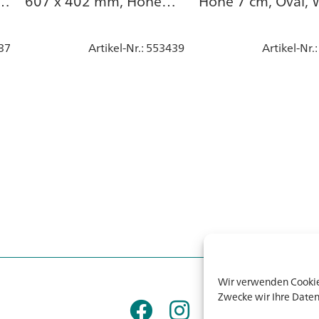
607 x 402 mm, Höhe
Höhe 7 cm, Oval, 
z
245 mm, Grün
Porzellan
37
Artikel-Nr.
: 553439
Artikel-Nr.
Wir verwenden Cookies
Zwecke wir Ihre Daten