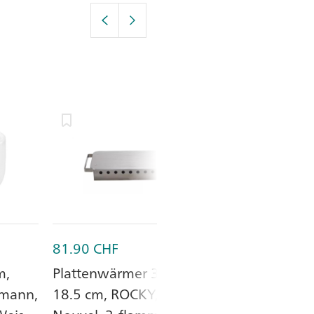
81.90
CHF
218.45
CHF
m,
Plattenwärmer 37 x
Suppenkessel
mann,
18.5 cm, ROCKY,
V/500 W, UNI