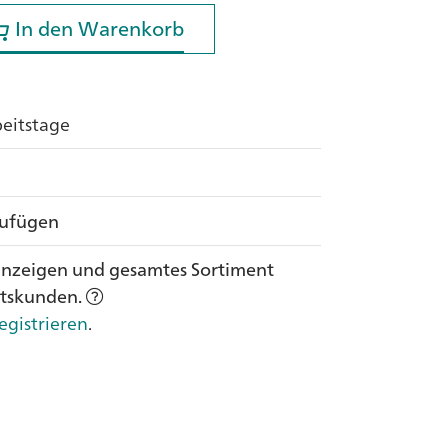
In den Warenkorb
In den Warenkorb
rbeitstage
zufügen
anzeigen und gesamtes Sortiment
ftskunden.
egistrieren
.