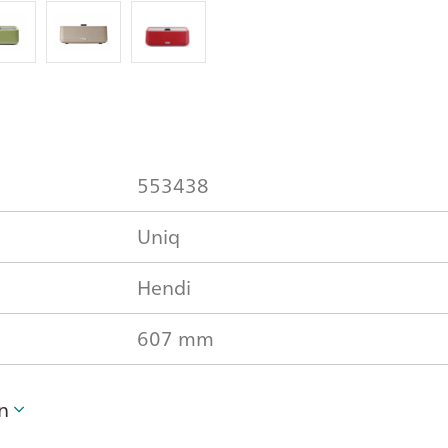
553438
Uniq
Hendi
607 mm
n