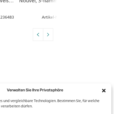
Weiss,
Nouvel, 3-flammig ,
8 l, ø 365 mm
Höhe 6 cm, CNS
325 mm, Weis
: 236483
Artikel-Nr.
: 553800
Artik
Verwalten Sie Ihre Privatsphäre
 und vergleichbare Technologien. Bestimmen Sie, für welche
 verarbeiten dürfen.
Newsletter
Newsletter