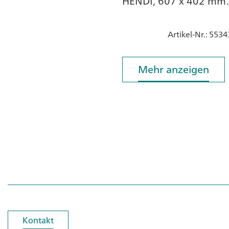
HENDI, 607 x 402 mm,
Höhe 245 mm, Schwar
Artikel-Nr.
: 5534
Mehr anzeigen
Mehr anzeigen
Kontakt
Kontakt