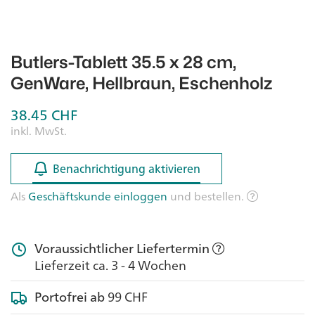
Butlers-Tablett 35.5 x 28 cm,
GenWare, Hellbraun, Eschenholz
38.45
CHF
inkl. MwSt.
Benachrichtigung aktivieren
Benachrichtigung aktivieren
Als
Geschäftskunde einloggen
und bestellen.
Voraussichtlicher Liefertermin
Lieferzeit ca. 3 - 4 Wochen
Portofrei ab
99 CHF