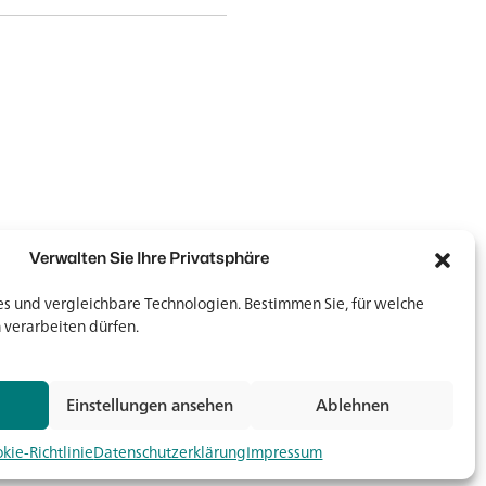
Verwalten Sie Ihre Privatsphäre
 und vergleichbare Technologien. Bestimmen Sie, für welche
 verarbeiten dürfen.
Newsletter
Newsletter
Einstellungen ansehen
Ablehnen
Jetz
kie-Richtlinie
Datenschutzerklärung
Impressum
Medien & Downloads