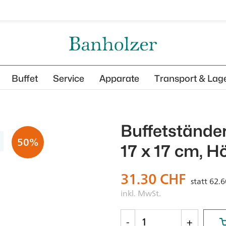
Buffet
Service
Apparate
Transport & Lag
Buffetstände
50%
17 x 17 cm, H
31.30
CHF
statt
62.
inkl. MwSt.
-
+