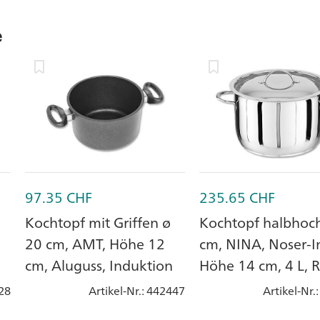
e
97.35
CHF
235.65
CHF
Kochtopf mit Griffen ø
Kochtopf halbhoc
20 cm, AMT, Höhe 12
cm, NINA, Noser-I
cm, Aluguss, Induktion
Höhe 14 cm, 4 L, 
CNS 18/10
28
Artikel-Nr.
: 442447
Artikel-Nr.