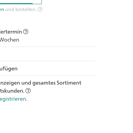
en
und bestellen.
efertermin
8 Wochen
zufügen
anzeigen und gesamtes Sortiment
ftskunden.
egistrieren
.