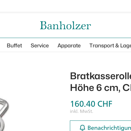
Buffet
Service
Apparate
Transport & Lag
Bratkasserolle
Höhe 6 cm, C
160.40
CHF
inkl. MwSt.
Benachrichtigun
Benachrichtigun