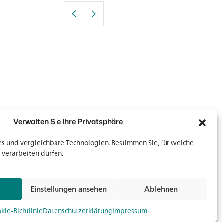
Verwalten Sie Ihre Privatsphäre
 und vergleichbare Technologien. Bestimmen Sie, für welche
 verarbeiten dürfen.
Newsletter
Newsletter
Einstellungen ansehen
Ablehnen
Jetz
kie-Richtlinie
Datenschutzerklärung
Impressum
Medien & Downloads