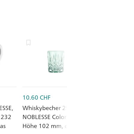
10.60
CHF
9.95
CHF
ESSE,
Whiskybecher 29.5 cl,
Whiskybecher 
 232
NOBLESSE Colors, Mint,
NOBLESSE, N
as
Höhe 102 mm, ø 82
ø 82 mm, Höh