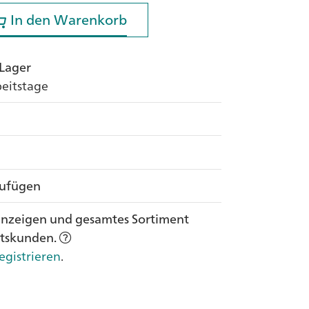
In den Warenkorb
In den Warenkorb
 Lager
rbeitstage
zufügen
anzeigen und gesamtes Sortiment
ftskunden.
egistrieren
.