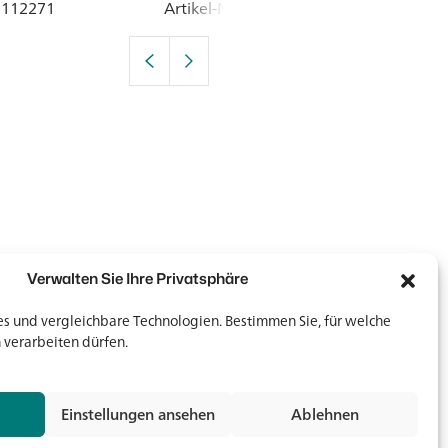
mm, Nachtmann
mm, blue, Gla
: 112271
Artikel-Nr.
: 113068
Artik
Verwalten Sie Ihre Privatsphäre
 und vergleichbare Technologien. Bestimmen Sie, für welche
 verarbeiten dürfen.
Newsletter
Newsletter
Einstellungen ansehen
Ablehnen
Jetz