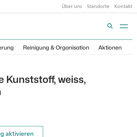
Über uns
Standorte
Kontakt
erung
Reinigung & Organisation
Aktionen
 Kunststoff, weiss,
m
g aktivieren
g aktivieren