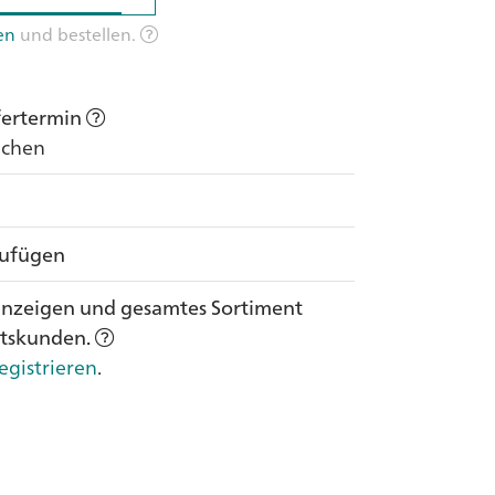
en
und bestellen.
efertermin
Wochen
zufügen
anzeigen und gesamtes Sortiment
ftskunden.
egistrieren
.