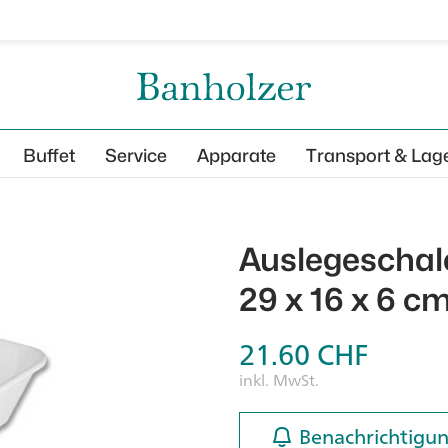
Buffet
Service
Apparate
Transport & Lag
Auslegeschale
29 x 16 x 6 c
21.60
CHF
inkl. MwSt.
Benachrichtigun
Benachrichtigun