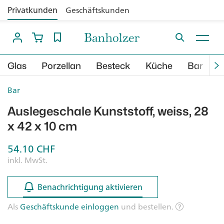
Privatkunden
Geschäftskunden
Glas
Porzellan
Besteck
Küche
Bar
B
Bar
Auslegeschale Kunststoff, weiss, 28
x 42 x 10 cm
54.10
CHF
inkl. MwSt.
Benachrichtigung aktivieren
Benachrichtigung aktivieren
Als
Geschäftskunde einloggen
und bestellen.