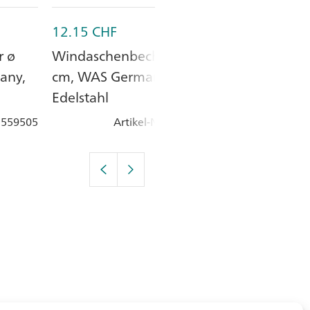
12.15
CHF
6.30
CHF
r ø
Windaschenbecher ø 12
Windaschenbe
any,
cm, WAS Germany,
CASUAL, ø 10
Edelstahl
4 cm, Weiss, 
: 559505
Artikel-Nr.
: 559513
Artik