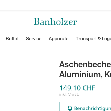
Buffet
Service
Apparate
Transport & Lag
Aschenbecher,
Aluminium, K
149.10
CHF
inkl. MwSt.
Benachrichtigun
Benachrichtigun