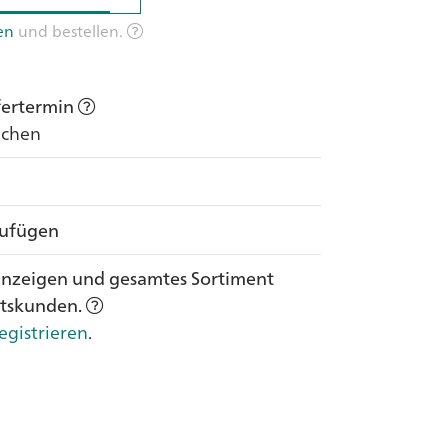
en
und bestellen.
efertermin
Wochen
zufügen
anzeigen und gesamtes Sortiment
ftskunden.
egistrieren
.