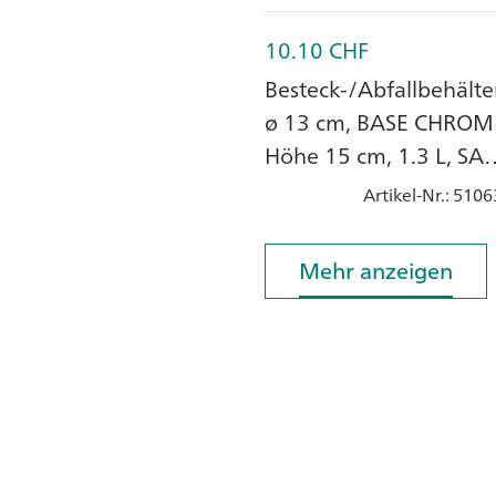
10.10
CHF
Besteck-/Abfallbehälte
ø 13 cm, BASE CHROM
Höhe 15 cm, 1.3 L, SAN
SAN, weiss
Artikel-Nr.
: 5106
Mehr anzeigen
Mehr anzeigen