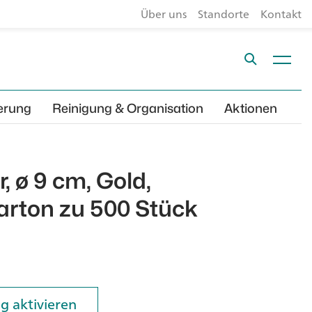
Über uns
Standorte
Kontakt
erung
Reinigung & Organisation
Aktionen
 ø 9 cm, Gold,
arton zu 500 Stück
g aktivieren
g aktivieren