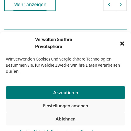
Mehr anzeigen
Mehr anzeigen
Verwalten Sie Ihre
Kontakt
Kontakt
Privatsphäre
Wir verwenden Cookies und vergleichbare Technologien.
Newsletter
Newsletter
Bestimmen Sie, für welche Zwecke wir Ihre Daten verarbeiten
dürfen.
Akzeptieren
© 2026 Banholzer AG
Einstellungen ansehen
Impressum
Datenschutz
Ablehnen
AGB
Jet