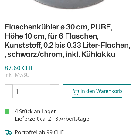
Flaschenkühler ø 30 cm, PURE,
Höhe 10 cm, für 6 Flaschen,
Kunststoff, 0.2 bis 0.33 Liter-Flachen,
, schwarz/chrom, inkl. Kühlakku
87.60
CHF
inkl. MwSt.
In den Warenkorb
In den Warenkorb
-
+
4 Stück an Lager
Lieferzeit ca. 2 - 3 Arbeitstage
Portofrei ab
99 CHF