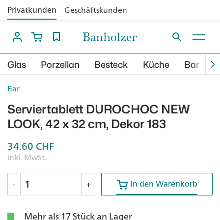
Privatkunden
Geschäftskunden
Glas
Porzellan
Besteck
Küche
Bar
B
Bar
Serviertablett DUROCHOC NEW
LOOK, 42 x 32 cm, Dekor 183
34.60
CHF
inkl. MwSt.
In den Warenkorb
In den Warenkorb
-
+
Mehr als 17 Stück an Lager