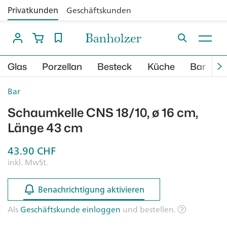
Privatkunden
Geschäftskunden
Glas
Porzellan
Besteck
Küche
Bar
B
Bar
Schaumkelle CNS 18/10, ø 16 cm,
Länge 43 cm
43.90
CHF
inkl. MwSt.
Benachrichtigung aktivieren
Benachrichtigung aktivieren
Als
Geschäftskunde einloggen
und bestellen.