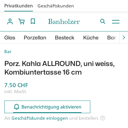
Privatkunden
Geschäftskunden
Glas
Porzellan
Besteck
Küche
Bar
B
Bar
Porz. Kahla ALLROUND, uni weiss,
Kombiuntertasse 16 cm
7.50
CHF
inkl. MwSt.
Benachrichtigung aktivieren
Benachrichtigung aktivieren
Als
Geschäftskunde einloggen
und bestellen.