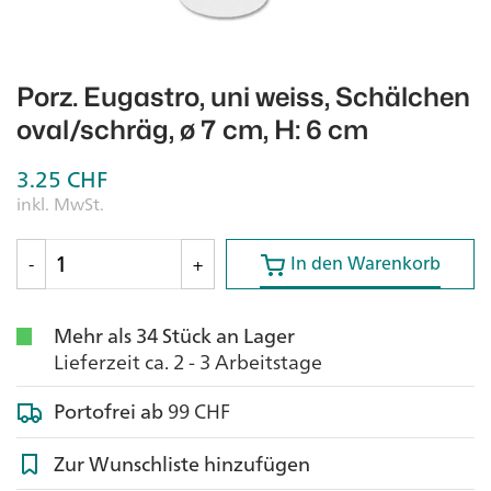
Porz. Eugastro, uni weiss, Schälchen
oval/schräg, ø 7 cm, H: 6 cm
3.25
CHF
inkl. MwSt.
In den Warenkorb
In den Warenkorb
-
+
Mehr als 34 Stück an Lager
Lieferzeit ca. 2 - 3 Arbeitstage
Portofrei ab
99 CHF
Zur Wunschliste hinzufügen