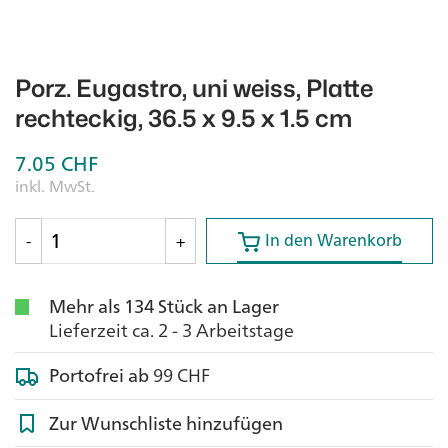
Porz. Eugastro, uni weiss, Platte
rechteckig, 36.5 x 9.5 x 1.5 cm
7.05
CHF
inkl. MwSt.
In den Warenkorb
In den Warenkorb
-
+
Mehr als 134 Stück an Lager
Lieferzeit ca. 2 - 3 Arbeitstage
Portofrei ab
99 CHF
Zur Wunschliste hinzufügen