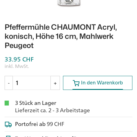
Pfeffermühle CHAUMONT Acryl,
konisch, Höhe 16 cm, Mahlwerk
Peugeot
33.95
CHF
inkl. MwSt.
In den Warenkorb
In den Warenkorb
-
+
3 Stück an Lager
Lieferzeit ca. 2 - 3 Arbeitstage
Portofrei ab
99 CHF