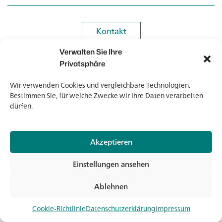
Kontakt
Kontakt
Verwalten Sie Ihre
Newsletter
Newsletter
Privatsphäre
Wir verwenden Cookies und vergleichbare Technologien.
Bestimmen Sie, für welche Zwecke wir Ihre Daten verarbeiten
dürfen.
© 2026 Banholzer AG
Akzeptieren
Impressum
Datenschutz
Einstellungen ansehen
AGB
Medien & Downloads
Ablehnen
Jet
Cookie-Richtlinie
Datenschutzerklärung
Impressum